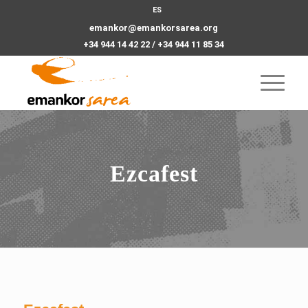
ES
emankor@emankorsarea.org
+34 944 14 42 22 / +34 944 11 85 34
Ezcafest