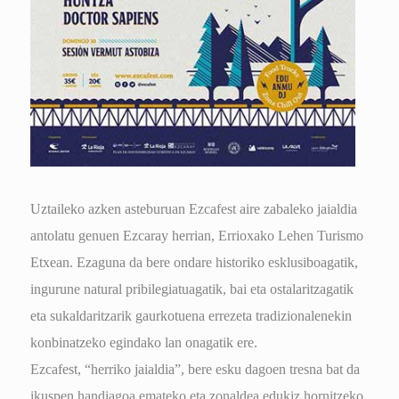
Uztaileko azken asteburuan Ezcafest aire zabaleko jaialdia
antolatu genuen Ezcaray herrian, Errioxako Lehen Turismo
Etxean. Ezaguna da bere ondare historiko esklusiboagatik,
ingurune natural pribilegiatuagatik, bai eta ostalaritzagatik
eta sukaldaritzarik gaurkotuena errezeta tradizionalenekin
konbinatzeko egindako lan onagatik ere.
Ezcafest, “herriko jaialdia”, bere esku dagoen tresna bat da
ikuspen handiagoa emateko eta zonaldea edukiz hornitzeko,