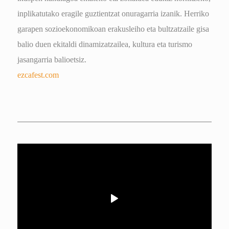
inplikatutako eragile guztientzat onuragarria izanik. Herriko
garapen sozioekonomikoan erakusleiho eta bultzatzaile gisa
balio duen ekitaldi dinamizatzailea, kultura eta turismo
jasangarria balioetsiz.
ezcafest.com